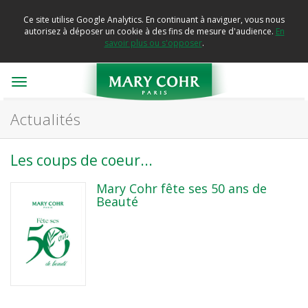
Ce site utilise Google Analytics. En continuant à naviguer, vous nous
autorisez à déposer un cookie à des fins de mesure d'audience.
En
savoir plus ou s'opposer
.
Toggle
navigation
Actualités
Les coups de coeur...
Mary Cohr fête ses 50 ans de
Beauté