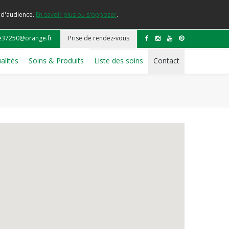
e d'audience.
En savoir plus ou s'opposer
.
e37250@orange.fr
Prise de rendez-vous
alités
Soins & Produits
Liste des soins
Contact