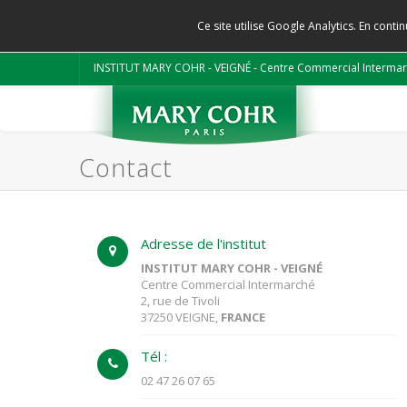
Ce site utilise Google Analytics. En con
INSTITUT MARY COHR - VEIGNÉ - Centre Commercial Intermar
Contact
Adresse de l'institut
INSTITUT MARY COHR - VEIGNÉ
Centre Commercial Intermarché
2, rue de Tivoli
37250 VEIGNE,
FRANCE
Tél :
02 47 26 07 65