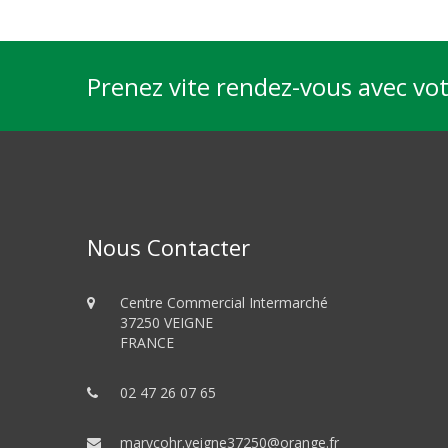
Prenez vite rendez-vous avec vo
Nous Contacter
Centre Commercial Intermarché
37250 VEIGNE
FRANCE
02 47 26 07 65
marycohr.veigne37250@orange.fr