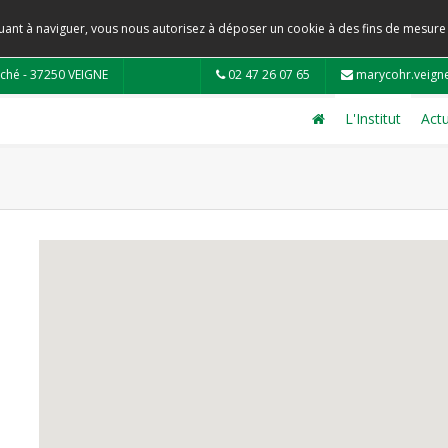
tinuant à naviguer, vous nous autorisez à déposer un cookie à des fins de mesur
ché - 37250 VEIGNE
02 47 26 07 65
marycohr.veign
L'Institut
Actu