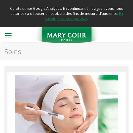
Ce site utilise Google Analytics. En continuant à naviguer, vous nous
autorisez à déposer un cookie à des fins de mesure d'audience.
En
savoir plus ou s'opposer
.
Toggle
navigation
Soins