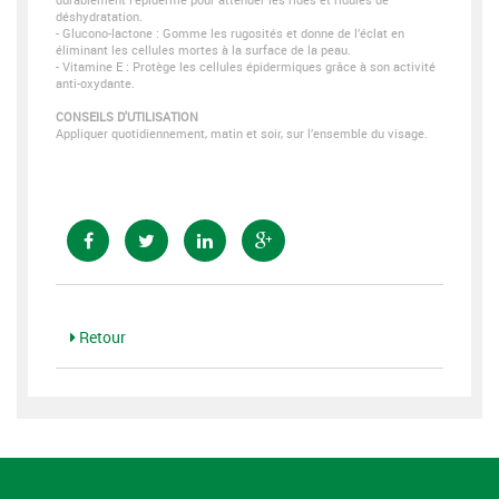
déshydratation.
- Glucono-lactone : Gomme les rugosités et donne de l’éclat en
éliminant les cellules mortes à la surface de la peau.
- Vitamine E : Protège les cellules épidermiques grâce à son activité
anti-oxydante.
CONSEILS D'UTILISATION
Appliquer quotidiennement, matin et soir, sur l’ensemble du visage.
Retour