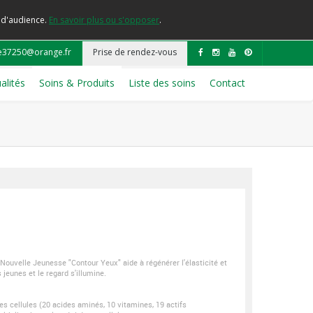
e d'audience.
En savoir plus ou s'opposer
.
e37250@orange.fr
Prise de rendez-vous
alités
Soins & Produits
Liste des soins
Contact
e, Nouvelle Jeunesse "Contour Yeux" aide à régénérer l'élasticité et
jeunes et le regard s'illumine.
es cellules (20 acides aminés, 10 vitamines, 19 actifs