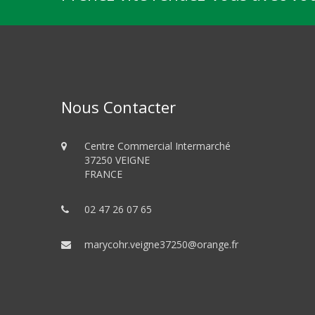
Nous Contacter
Centre Commercial Intermarché
37250 VEIGNE
FRANCE
02 47 26 07 65
marycohr.veigne37250@orange.fr