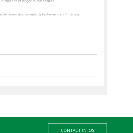
ltiplication et longévité aux cellules.
r de légers tapotements de l'extérieur vers l'intérieur.
CONTACT INFOS