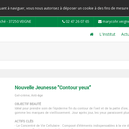
tinuant à naviguer, vous nous autorisez à déposer un cookie à des fins de mesur
ché - 37250 VEIGNE
02 47 26 07 65
marycohr.veign
L'Institut
Actu
Nouvelle Jeunesse "Contour yeux"
Gel-crème, Anti-âge
OBJECTIF BEAUTÉ
Idéal pour prendre soin de l'épiderme fin du contour de l'oeil et de la patte d'oi
gomme les marques de vieillissement. Jour après jour, les yeux paraissent plus 
ACTIFS CLÉS
- Le Concentré de Vie Cellulaire : Composé d'éléments indispensables à la vie d