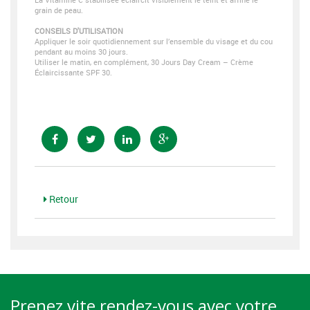
grain de peau.
CONSEILS D'UTILISATION
Appliquer le soir quotidiennement sur l’ensemble du visage et du cou
pendant au moins 30 jours.
Utiliser le matin, en complément, 30 Jours Day Cream – Crème
Éclaircissante SPF 30.
Retour
Prenez vite rendez-vous avec votre