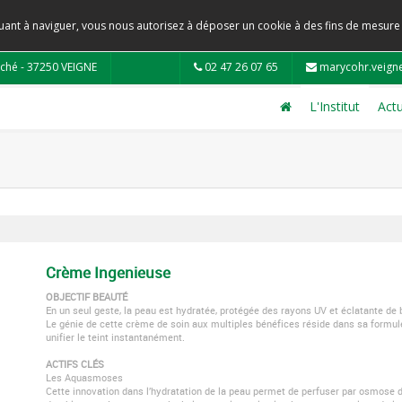
tinuant à naviguer, vous nous autorisez à déposer un cookie à des fins de mesur
ché - 37250 VEIGNE
02 47 26 07 65
marycohr.veign
L'Institut
Actu
Crème Ingenieuse
OBJECTIF BEAUTÉ
En un seul geste, la peau est hydratée, protégée des rayons UV et éclatante de 
Le génie de cette crème de soin aux multiples bénéfices réside dans sa formul
unifier le teint instantanément.
ACTIFS CLÉS
Les Aquasmoses
Cette innovation dans l’hydratation de la peau permet de perfuser par osmose de