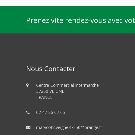
Prenez vite rendez-vous avec vo
Nous Contacter
Centre Commercial Intermarché
37250 VEIGNE
FRANCE
02 47 26 07 65
marycohr.veigne37250@orange.fr