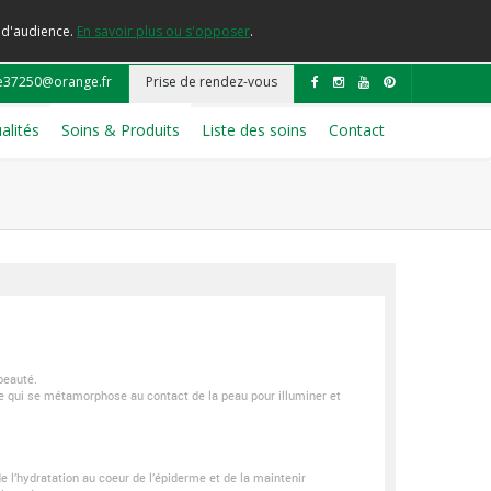
e d'audience.
En savoir plus ou s'opposer
.
e37250@orange.fr
Prise de rendez-vous
alités
Soins & Produits
Liste des soins
Contact
beauté.
e qui se métamorphose au contact de la peau pour illuminer et
 l’hydratation au coeur de l’épiderme et de la maintenir