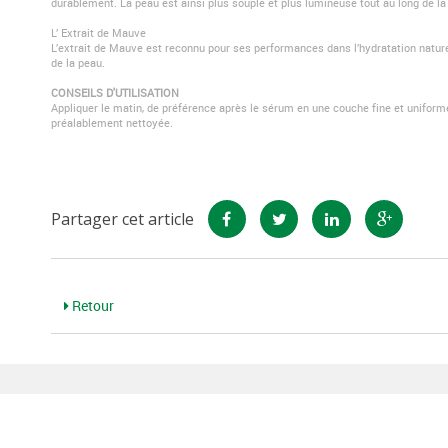
durablement. La peau est ainsi plus souple et plus lumineuse tout au long de la
L’ Extrait de Mauve
L’extrait de Mauve est reconnu pour ses performances dans l’hydratation naturell
de la peau.
CONSEILS D'UTILISATION
Appliquer le matin, de préférence après le sérum en une couche fine et uniforme
préalablement nettoyée.
Partager cet article
Retour