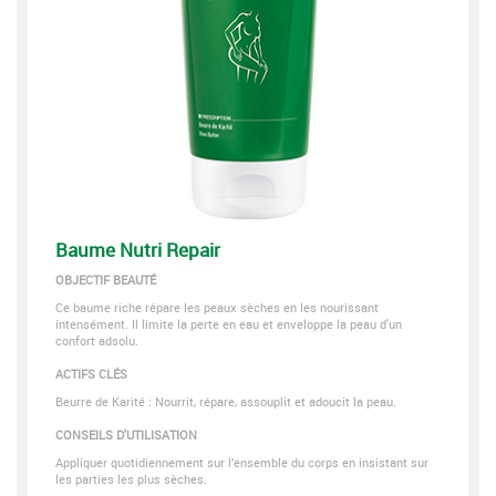
Baume Nutri Repair
OBJECTIF BEAUTÉ
Ce baume riche répare les peaux sèches en les nourissant
intensément. Il limite la perte en eau et enveloppe la peau d'un
confort adsolu.
ACTIFS CLÉS
Beurre de Karité : Nourrit, répare, assouplit et adoucit la peau.
CONSEILS D'UTILISATION
Appliquer quotidiennement sur l’ensemble du corps en insistant sur
les parties les plus sèches.