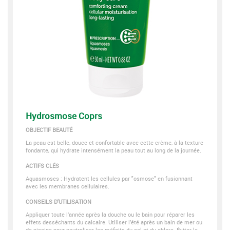
Hydrosmose Coprs
OBJECTIF BEAUTÉ
La peau est belle, douce et confortable avec cette crème, à la texture
fondante, qui hydrate intensément la peau tout au long de la journée.
ACTIFS CLÉS
Aquasmoses : Hydratent les cellules par "osmose" en fusionnant
avec les membranes cellulaires.
CONSEILS D'UTILISATION
Appliquer toute l’année après la douche ou le bain pour réparer les
effets desséchants du calcaire. Utiliser l’été après un bain de mer ou
de piscine pour neutraliser les méfaits du sel et du chlore. Éviter le